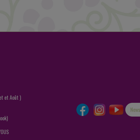
et et Août )
News
ook)
VOUS