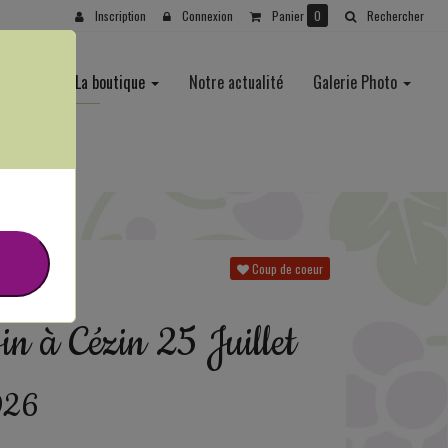
Inscription
Connexion
Panier
0
Rechercher
viticole
La boutique
Notre actualité
Galerie Photo
Coup de coeur
in à Cézin 25 Juillet
026