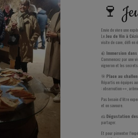
🍷 Jeu
Envie de vivre une expé
Le
Jeu de Vin à Céz
visite de cave, défi en
🪨
Immersion dans 
Commencez par une visi
vigneron et les secrets
🎯
Place au challen
Répartis en équipes aut
: observation 👀, arô
Pas besoin d’être expe
et on savoure.
🧀
Dégustation des
partager.
Et pour pimenter l’exp