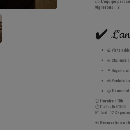
👉
L’équipe perdan
vignerons !
🍷
✔️ L’an
🪨 Visite guidé
🎯 Challenge d
🍷 Dégustation
🧀 Produits lo
😄 Un moment co
⏰
Horaire : 10h
⏱ Durée : 1h à 1h30
💶 Tarif : 12 € / perso
📲
Réservation obli