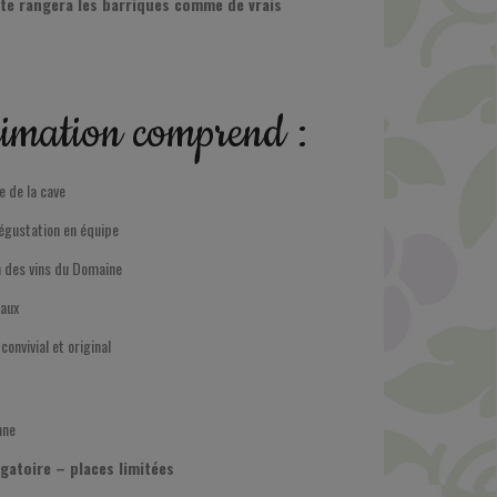
te rangera les barriques comme de vrais
imation comprend :
e de la cave
égustation en équipe
 des vins du Domaine
caux
nvivial et original
nne
gatoire – places limitées