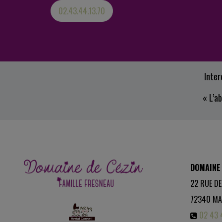
02.43.44.13.70
Inter
« L’a
DOMAINE 
22 RUE DE
72340
MA
02 43 