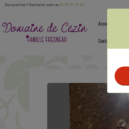
Panneau de gestion des cookies
Une question ? Contactez-nous au
02 43 44 13 70
Accueil
Le d
Contact
activités
jeu de vin à cézin-animation œnotouristique en vallée du l