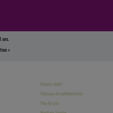
8 ans.
tion »
Compte client
Politique de confidentialité
llectuelles,
Plan du site
Mentions légales