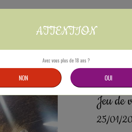
omaine
Nos appellations
Plongez dans l’univers de notre domaine 
ATTENTION
oir
jeu de vin à cézin 25 juillet
Avez vous plus de 18 ans ?
NON
OUI
Jeu de v
25/01/2