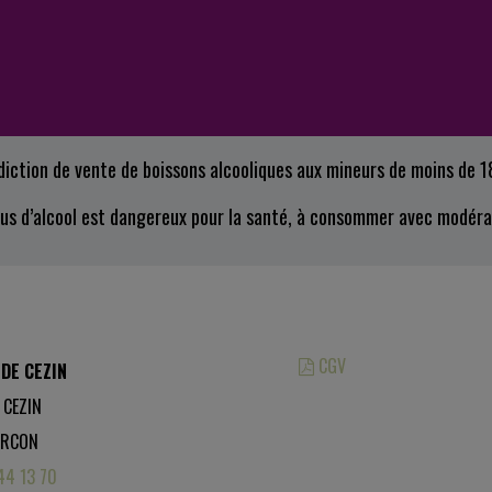
diction de vente de boissons alcooliques aux mineurs de moins de 1
bus d’alcool est dangereux pour la santé, à consommer avec modéra
CGV
DE CEZIN
 CEZIN
Les photos sont des propriétés inte
RCON
toute reproduction est interdite.
44 13 70