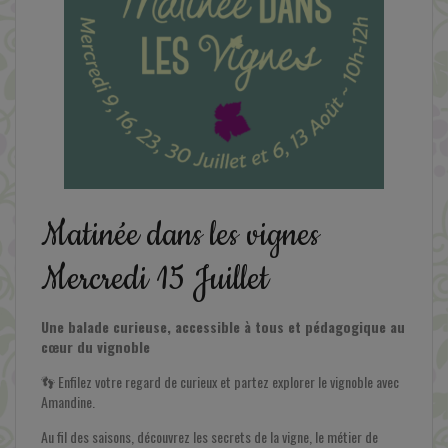
Matinée dans les vignes
En savoir plus
Mercredi 15 Juillet
Une balade curieuse, accessible à tous et pédagogique au
cœur du vignoble
👣 Enfilez votre regard de curieux et partez explorer le vignoble avec
Amandine.
Au fil des saisons, découvrez les secrets de la vigne, le métier de