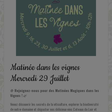
En savoir plus
Matinée dans les vignes
Mercredi 29 Juillet
🍇
Rejoignez-nous pour des Matinées Magiques dans les
Vignes !
🌿
Venez découvrir les secrets de la viticulture, explorer la biodiversité
de notre domaine et déguster nos délicieux vins Coteaux du Loir et