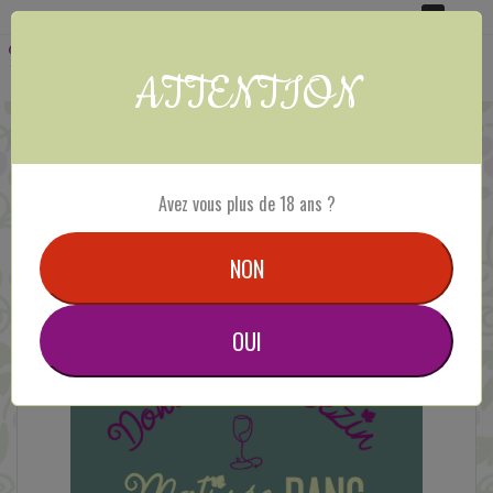
Panneau de gestion des cookies
0
MENU :
Ouvrir
ATTENTION
le
menu
Activités
Avez vous plus de 18 ans ?
NON
activités
OUI
Coup de coeur