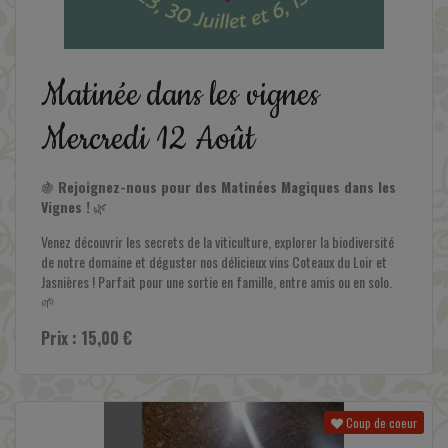
En savoir plus
Matinée dans les vignes
Mercredi 12 Août
🍇
Rejoignez-nous pour des Matinées Magiques dans les
Vignes !
🌿
Venez découvrir les secrets de la viticulture, explorer la biodiversité
de notre domaine et déguster nos délicieux vins Coteaux du Loir et
Jasnières ! Parfait pour une sortie en famille, entre amis ou en solo.
🌱
Prix : 15,00 €
Coup de coeur