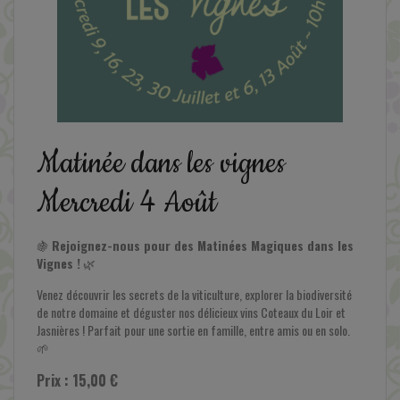
En savoir plus
Matinée dans les vignes
Mercredi 4 Août
🍇
Rejoignez-nous pour des Matinées Magiques dans les
Vignes !
🌿
Venez découvrir les secrets de la viticulture, explorer la biodiversité
de notre domaine et déguster nos délicieux vins Coteaux du Loir et
Jasnières ! Parfait pour une sortie en famille, entre amis ou en solo.
🌱
Prix : 15,00 €