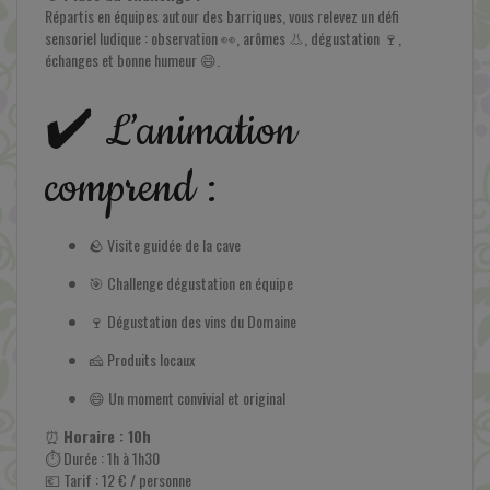
Répartis en équipes autour des barriques, vous relevez un défi
sensoriel ludique : observation 👀, arômes 👃, dégustation 🍷,
En savoir plus
échanges et bonne humeur 😄.
✔️ L’animation
comprend :
🪨 Visite guidée de la cave
🎯 Challenge dégustation en équipe
🍷 Dégustation des vins du Domaine
🧀 Produits locaux
😄 Un moment convivial et original
⏰
Horaire : 10h
⏱ Durée : 1h à 1h30
💶 Tarif : 12 € / personne