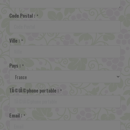
Code Postal :
*
Ville :
*
Pays :
*
TÃ©lÃ©phone portable :
*
Email :
*