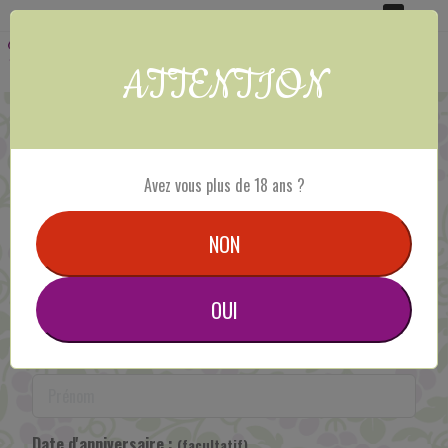
Panneau de gestion des cookies
0
MENU :
Ouvrir
ATTENTION
le
menu
Inscription
Avez vous plus de 18 ans ?
CIVILITE :
Mme
Mlle
Mr
Mr et Mme
NON
Nom :
*
OUI
Prénom :
*
Date d'anniversaire :
(facultatif)