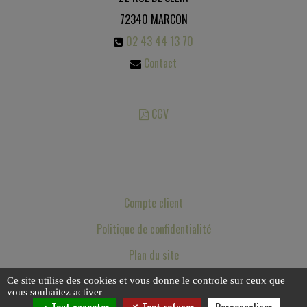
72340
MARCON
02 43 44 13 70
Contact
CGV
Les photos sont des propriétés intellectuelles, toute reproduction est
interdite.
Compte client
Politique de confidentialité
Plan du site
Mentions légales
Ce site utilise des cookies et vous donne le controle sur ceux que
vous souhaitez activer