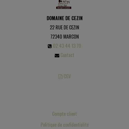
DOMAINE DE CEZIN
22 RUE DE CEZIN
72340
MARCON
02 43 44 13 70
Contact
CGV
Les photos sont des propriétés intellectuelles, toute reproduction est
interdite.
Compte client
Politique de confidentialité