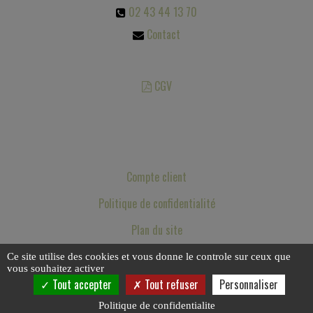
02 43 44 13 70
Contact
CGV
Les photos sont des propriétés intellectuelles, toute reproduction est
interdite.
Compte client
Politique de confidentialité
Plan du site
Mentions légales
Ce site utilise des cookies et vous donne le controle sur ceux que
vous souhaitez activer
Tout accepter
Tout refuser
Personnaliser
Politique de confidentialite